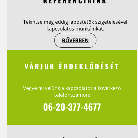
REFERENCIÁINK
Tekintse meg eddig lapostetők szigetelésével
kapcsolatos munkáinkat.
BŐVEBBEN
VÁRJUK ÉRDEKLŐDÉSÉT
Vegye fel velünk a kapcsolatot a következő
telefonszámon:
06-20-377-4677