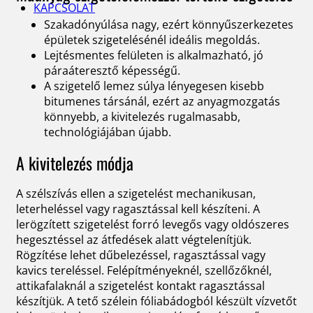
KAPCSOLAT
Szakadónyúlása nagy, ezért könnyűszerkezetes
épületek szigetelésénél ideális megoldás.
Lejtésmentes felületen is alkalmazható, jó
páraáteresztő képességű.
A szigetelő lemez súlya lényegesen kisebb
bitumenes társánál, ezért az anyagmozgatás
könnyebb, a kivitelezés rugalmasabb,
technológiájában újabb.
A kivitelezés módja
A szélszívás ellen a szigetelést mechanikusan,
leterheléssel vagy ragasztással kell készíteni. A
lerögzített szigetelést forró levegős vagy oldószeres
hegesztéssel az átfedések alatt végtelenítjük.
Rögzítése lehet dűbelezéssel, ragasztással vagy
kavics tereléssel. Felépítményeknél, szellőzőknél,
attikafalaknál a szigetelést kontakt ragasztással
készítjük. A tető szélein fóliabádogból készült vízvetőt