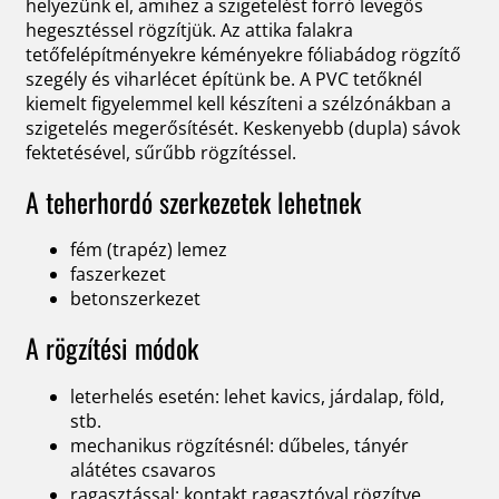
helyezünk el, amihez a szigetelést forró levegős
hegesztéssel rögzítjük. Az attika falakra
tetőfelépítményekre kéményekre fóliabádog rögzítő
szegély és viharlécet építünk be. A PVC tetőknél
kiemelt figyelemmel kell készíteni a szélzónákban a
szigetelés megerősítését. Keskenyebb (dupla) sávok
fektetésével, sűrűbb rögzítéssel.
A teherhordó szerkezetek lehetnek
fém (trapéz) lemez
faszerkezet
betonszerkezet
A rögzítési módok
leterhelés esetén: lehet kavics, járdalap, föld,
stb.
mechanikus rögzítésnél: dűbeles, tányér
alátétes csavaros
ragasztással: kontakt ragasztóval rögzítve