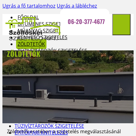
Ugrás a fő tartalomhoz
Ugrás a lábléchez
FŐOLDAL
06-20-377-4677
BITUMENES SZIGETELÉS
MŰANYAG SZIGETELÉS
KENHETŐ SZIGETELÉS
ZÖLDTETŐK
TÜZIVÍZTÁROZÓK SZIGETELÉSE
ZÖLDTETŐK
ÉPÍTŐIPARI KIVITELEZÉS
KAPCSOLAT
FŐOLDAL
BITUMENES SZIGETELÉS
MŰANYAG SZIGETELÉS
KENHETŐ SZIGETELÉS
ZÖLDTETŐK
TÜZIVÍZTÁROZÓK SZIGETELÉSE
Zöldtetők esetében a szigetelés megválasztásánál
ÉPÍTŐIPARI KIVITELEZÉS