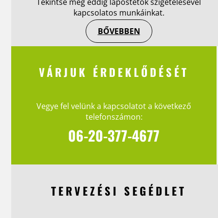
Tekintse meg eddig lapostetők szigetelésével
kapcsolatos munkáinkat.
BŐVEBBEN
VÁRJUK ÉRDEKLŐDÉSÉT
Vegye fel velünk a kapcsolatot a következő
telefonszámon:
06-20-377-4677
TERVEZÉSI SEGÉDLET