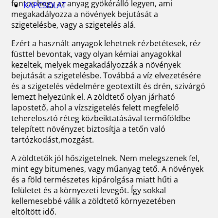
fontos hogy az anyag gyökérálló legyen, ami
KAPCSOLAT
megakadályozza a növények bejutását a
szigetelésbe, vagy a szigetelés alá.
Ezért a használt anyagok lehetnek rézbetétesek, réz
füsttel bevontak, vagy olyan kémiai anyagokkal
kezeltek, melyek megakadályozzák a növények
bejutását a szigetelésbe. Továbbá a víz elvezetésére
és a szigetelés védelmére geotextilt és drén, szivárgó
lemezt helyezünk el. A zöldtető olyan járható
lapostető, ahol a vízszigetelés felett megfelelő
teherelosztó réteg közbeiktatásával termőföldbe
telepített növényzet biztosítja a tetőn való
tartózkodást,mozgást.
A zöldtetők jól hőszigetelnek. Nem melegszenek fel,
mint egy bitumenes, vagy műanyag tető. A növények
és a föld természetes kipárolgása miatt hűti a
felületet és a környezeti levegőt. Így sokkal
kellemesebbé válik a zöldtető környezetében
eltöltött idő.