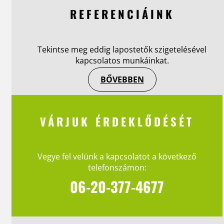
REFERENCIÁINK
Tekintse meg eddig lapostetők szigetelésével
kapcsolatos munkáinkat.
BŐVEBBEN
VÁRJUK ÉRDEKLŐDÉSÉT
Vegye fel velünk a kapcsolatot a következő
telefonszámon:
06-20-377-4677