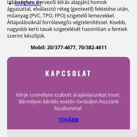
többségben (tervezői kiírás alapján) homok
KAPCSOLAT
ágyazattal, elválasztó réteg (geotextíl) fektetése után,
műanyag (PVC, TPO, FPO) szigetelő lemezekkel.
Átlapolásoknál forrólevegős végtelenítéssel. Kisebb,
nagyobb kerti tavak szigetelését hasonlóan a fentiek
szerint készítjük.
Mobil: 20/377-4677, 70/382-4611
KAPCSOLAT
Kérje személyre szabott árajánlatunkat most.
Bármilyen kérdés esetén forduljon hozzánk
bizalommal.
TOVÁBB